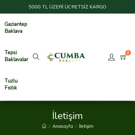
5000 TL ÜZERİ ÜCRETSİZ KARGO
Gaziantep
Baklava
Tepsi
0
Baklavalar
Tuzlu
Fıstık
İletişim
Anasayfa
İletişim