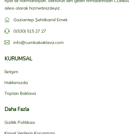
fiyat ile harmanlayan, sektörün ileri gelen firmalarından CUMBA
ailesi olarak hizmetinizdeyiz.
Gaziantep Şehitkamil Emek
0(530) 515 27 27
info@cumbabaklava.com
KURUMSAL
İletişim
Hakkımızda
Toptan Baklava
Daha Fazla
Gizlilik Politikası
Kişisel Verilerin Korunması