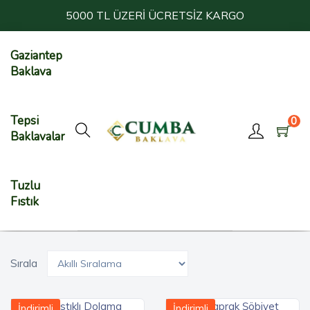
5000 TL ÜZERİ ÜCRETSİZ KARGO
Gaziantep
Baklava
Tepsi
0
Baklavalar
Tuzlu
Fıstık
Sırala
İndirimli
İndirimli