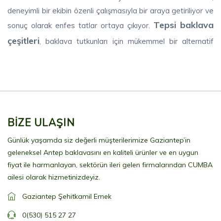
deneyimli bir ekibin özenli çalışmasıyla bir araya getiriliyor ve
Tepsi baklava
sonuç olarak enfes tatlar ortaya çıkıyor.
çeşitleri
, baklava tutkunları için mükemmel bir alternatif
oluşturuyor. Hem görsel olarak çarpıcı hem de lezzet
bakımından doyurucu olan bu tatlar, tepsilerde özenle
Baklava tepsileri
hazırlanarak sizlere sunuluyor.
, kişinin
isteğine göre çeşitlendirilebiliyor ve her zevke hitap
edebiliyor.
BİZE ULAŞIN
tepsi baklava çeşitleri
Cumba Baklava'nın sunduğu
Günlük yaşamda siz değerli müşterilerimize Gaziantep’in
arasında şunlar bulunmaktadır:
geleneksel Antep baklavasını en kaliteli ürünler ve en uygun
Tepside Fıstıklı baklava
fiyat ile harmanlayan, sektörün ileri gelen firmalarından CUMBA
ailesi olarak hizmetinizdeyiz.
Kuru Baklava Tepside
Gaziantep Şehitkamil Emek
Özel Kare Baklava Tepside
0(530) 515 27 27
Özel Kuru Baklava Tepside