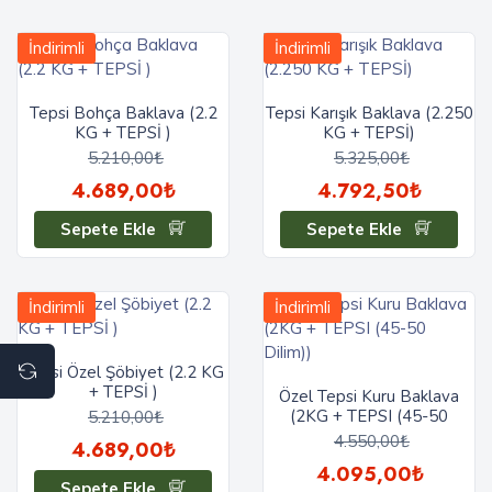
İndirimli
İndirimli
Tepsi Bohça Baklava (2.2
Tepsi Karışık Baklava (2.250
KG + TEPSİ )
KG + TEPSİ)
5.210,00₺
5.325,00₺
4.689,00₺
4.792,50₺
Sepete Ekle
Sepete Ekle
İndirimli
İndirimli
Tepsi Özel Şöbiyet (2.2 KG
+ TEPSİ )
Özel Tepsi Kuru Baklava
(2KG + TEPSI (45-50
5.210,00₺
Dilim))
4.550,00₺
4.689,00₺
4.095,00₺
Sepete Ekle