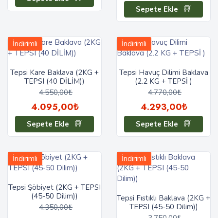
Sepete Ekle
İndirimli
İndirimli
Tepsi Kare Baklava (2KG +
Tepsi Havuç Dilimi Baklava
TEPSI (40 DİLİM))
(2.2 KG + TEPSİ )
4.550,00₺
4.770,00₺
4.095,00₺
4.293,00₺
Sepete Ekle
Sepete Ekle
İndirimli
İndirimli
Tepsi Şöbiyet (2KG + TEPSI
(45-50 Dilim))
Tepsi Fıstıklı Baklava (2KG +
TEPSI (45-50 Dilim))
4.350,00₺
3.750,00₺