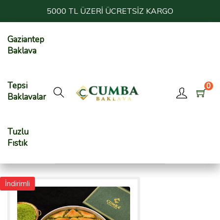
5000 TL ÜZERİ ÜCRETSİZ KARGO
Gaziantep
Baklava
Tepsi
0
Baklavalar
Tuzlu
Fıstık
İndirimli