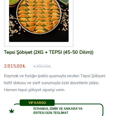
Tepsi Şöbiyet (2KG + TEPSI (45-50 Dilim))
3.915,00₺
4.350,00₺
Kaymak ve fıstığın ipeksi uyumuyla sevilen Tepsi Şöbiyet,
hafif dokusu ve zarif sunumuyla özel davetlerin yıldızı.
Hemen tepsi şöbiyet siparişi verin.
VIP KARGO
İSTANBUL İZMİR VE ANKARA'YA
ERTESi GÜN TESLİMAT