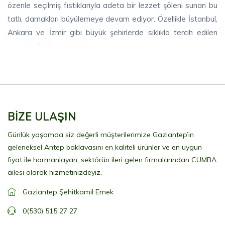
özenle seçilmiş fıstıklarıyla adeta bir lezzet şöleni sunan bu
tatlı, damakları büyülemeye devam ediyor. Özellikle İstanbul,
Ankara ve İzmir gibi büyük şehirlerde sıklıkla tercih edilen
tepsi şöbiyet baklava
, geleneksel tatlı kültürümüzün en
gözde simgelerinden biridir.
tepsi şöbiyet baklava
nın eşsizliği, içeriğinde kullanılan
özenle seçilmiş fıstıkların kalitesinden gelir. Her bir baklava
dilimine titizlikle yerleştirilen fıstıklar, görsel bir şölen
BİZE ULAŞIN
sunarken aynı zamanda damaklarda muhteşem bir tat
Günlük yaşamda siz değerli müşterilerimize Gaziantep’in
bırakır. Bu özel tatlı, geleneksel yöntemlerle hazırlanırken
geleneksel Antep baklavasını en kaliteli ürünler ve en uygun
hiçbir katkı maddesi kullanılmaz ve tamamen doğal bir lezzet
fiyat ile harmanlayan, sektörün ileri gelen firmalarından CUMBA
sunar. Taş fırınlarda meşe odunu ateşinde özel bir özenle
ailesi olarak hizmetinizdeyiz.
fıstıklı tepsi şöbiyet baklava
pişirilen
, her ısırıkta tazelik
Gaziantep Şehitkamil Emek
ve aromanın tadını sunar.
0(530) 515 27 27
tepsi
İncelikle hazırlanan katmanları ve özel fıstık içeriğiyle