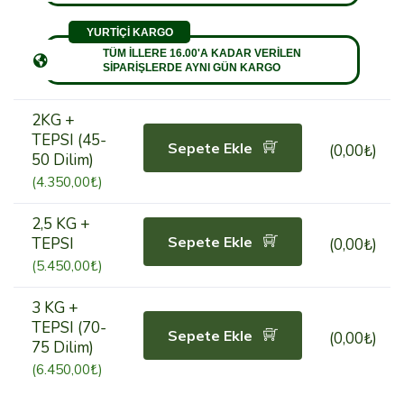
YURTİÇİ KARGO
TÜM İLLERE 16.00'A KADAR VERİLEN
SİPARİŞLERDE AYNI GÜN KARGO
2KG +
TEPSI (45-
Sepete Ekle
(0,00₺)
50 Dilim)
(4.350,00₺)
2,5 KG +
Sepete Ekle
TEPSI
(0,00₺)
(5.450,00₺)
3 KG +
TEPSI (70-
Sepete Ekle
(0,00₺)
75 Dilim)
(6.450,00₺)