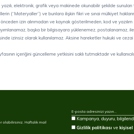
zılı, elektronik, grafik veya makinede okunabilir şekilde sunulan te
rin (“Materyaller”) ve bunlara ilişkin fikri ve sınai mülkiyet haklar
al; önceden izin alınmadan ve kaynak gösterilmeden, kod ve yazılım
yayımlanamaz, başka bir bilgisayara yüklenemez, postalanamaz, il
tesinde izinsiz olarak kullanılamaz. Aksine hareketler hukuki ve ce
ının içeriğini güncelleme yetkisini saklı tutmaktadır ve kullanıcıla
Kampanya, duyuru, bilgilend
olabilirsiniz. Haftalık mail
Gizlilik politikası
ve
kişise