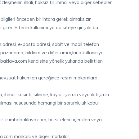
şmenin ihlali, haksız fiil, ihmal veya diğer sebepler
bilgileri önceden bir ihtara gerek olmaksızın
irer. Sitenin kullanımı ya da siteye giriş ile bu
 adresi, e-posta adresi, sabit ve mobil telefon
, pazarlama, bildirim ve diğer amaçlarla kullanıcıya
baklava.com kendisine yönelik yukarıda belirtilen
ici mevzuat hükümleri gereğince resmi makamlara
hmal, kesinti, silinme, kayıp, işlemin veya iletişimin
llanılması hususunda herhangi bir sorumluluk kabul
r. cumbabaklava.com, bu sitelerin içerikleri veya
va.com markası ve diğer markalar,