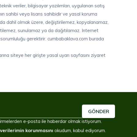
knik veriler, bilgisayar yazılımları, uygulanan satış
ının sahibi veya lisans sahibidir ve yasal koruma
 da dahil olmak üzere, değiştirilemez, kopyalanamaz,
etilemez, sunulamaz ya da dağıtılamaz. Internet
zai sorumluluğu gerektirir. cumbabaklava.com burada
rına siteye her girişte yasal uyarı sayfasını ziyaret
GÖNDER
irmelerden e-posta ile haberdar olmak istiyorum.
l verilerimin korunmasını
okudum, kabul ediyorum.