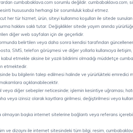
rardan cumbabaklava.com sorumlu değildir. cumbabaklava.com, sözle
 kesinti hususunda herhangi bir sorumluluk kabul etmez.
her tür hizmet, ürün, siteyi kullanma koşulları ile sitede sunulan 
ma hakkını saklı tutar. Değişiklikler sitede yayım anında yürürlüğe g
erilen diğer web sayfaları için de geçerlidir.
ormunda belirtilen veya daha sonra kendisi tarafından güncellenen
-posta, SMS, telefon görüşmesi ve diğer yollarla kullanıcıya iletişim
 kabul etmekle aksine bir yazılı bildirimi olmadığı müddetçe cumba
an etmektedir.
resinde bu bilgilerin talep edilmesi halinde ve yürürlükteki emred
akamlara açıklanabilecektir.
 veya diğer sebepler neticesinde; işlemin kesintiye uğraması, hata, i
, imha veya izinsiz olarak kayıtlara girilmesi, değiştirilmesi veya ku
olmayan başka internet sitelerine bağlantı veya referans içerebili
 ve dizaynı ile internet sitesindeki tüm bilgi, resim, cumbabakla