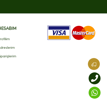
HESABIM
rofilim
dreslerim
iparişlerim