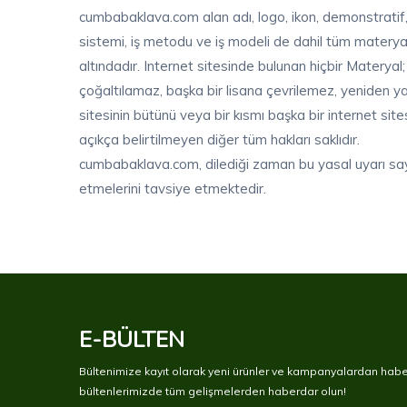
cumbabaklava.com alan adı, logo, ikon, demonstratif, ya
sistemi, iş metodu ve iş modeli de dahil tüm materyalle
altındadır. Internet sitesinde bulunan hiçbir Matery
çoğaltılamaz, başka bir lisana çevrilemez, yeniden 
sitesinin bütünü veya bir kısmı başka bir internet si
açıkça belirtilmeyen diğer tüm hakları saklıdır.
cumbabaklava.com, dilediği zaman bu yasal uyarı sayfas
etmelerini tavsiye etmektedir.
E-BÜLTEN
Bültenimize kayıt olarak yeni ürünler ve kampanyalardan haber 
bültenlerimizde tüm gelişmelerden haberdar olun!