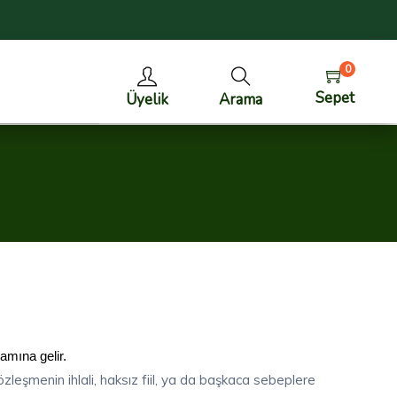
0
Sepet
Üyelik
Arama
lamına gelir.
sözleşmenin ihlali, haksız fiil, ya da başkaca sebeplere