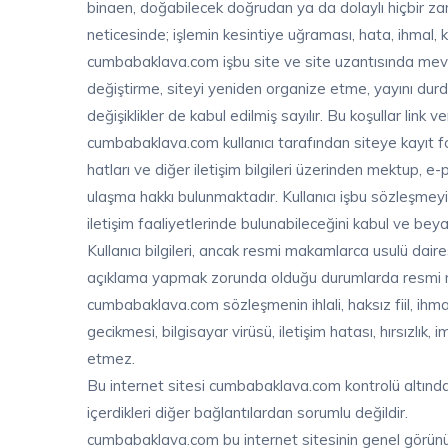
binaen, doğabilecek doğrudan ya da dolaylı hiçbir za
neticesinde; işlemin kesintiye uğraması, hata, ihmal,
cumbabaklava.com işbu site ve site uzantısında mevcut 
değiştirme, siteyi yeniden organize etme, yayını durdur
değişiklikler de kabul edilmiş sayılır. Bu koşullar link v
cumbabaklava.com kullanıcı tarafından siteye kayıt f
hatları ve diğer iletişim bilgileri üzerinden mektup, e
ulaşma hakkı bulunmaktadır. Kullanıcı işbu sözleşmeyi
iletişim faaliyetlerinde bulunabileceğini kabul ve bey
Kullanıcı bilgileri, ancak resmi makamlarca usulü dai
açıklama yapmak zorunda olduğu durumlarda resmi m
cumbabaklava.com sözleşmenin ihlali, haksız fiil, ihmal
gecikmesi, bilgisayar virüsü, iletişim hatası, hırsızlık
etmez.
Bu internet sitesi cumbabaklava.com kontrolü altında 
içerdikleri diğer bağlantılardan sorumlu değildir.
cumbabaklava.com bu internet sitesinin genel görünüm