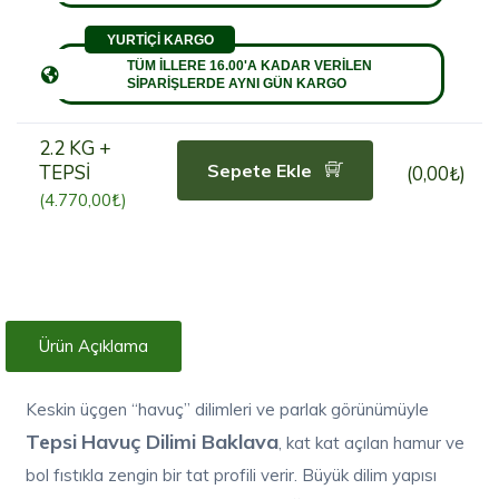
YURTİÇİ KARGO
TÜM İLLERE 16.00'A KADAR VERİLEN
SİPARİŞLERDE AYNI GÜN KARGO
2.2 KG +
Sepete Ekle
TEPSİ
(0,00₺)
(4.770,00₺)
Ürün Açıklama
Keskin üçgen “havuç” dilimleri ve parlak görünümüyle
Tepsi
Havuç Dilimi Baklava
, kat kat açılan hamur ve
bol fıstıkla zengin bir tat profili verir. Büyük dilim yapısı