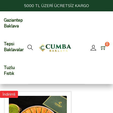
5000 TL ÜZERİ ÜCRETSİZ KARGO
Gaziantep
Baklava
Tepsi
0
Baklavalar
Tuzlu
Fıstık
İndirimli