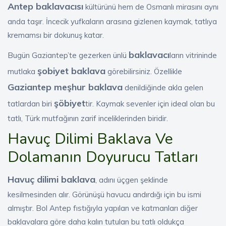
Antep baklavacısı
kültürünü hem de Osmanlı mirasını aynı
anda taşır. İncecik yufkaların arasına gizlenen kaymak, tatlıya
kremamsı bir dokunuş katar.
baklavacı
Bugün Gaziantep’te gezerken ünlü
ların vitrininde
şobiyet baklava
mutlaka
görebilirsiniz. Özellikle
Gaziantep meşhur baklava
denildiğinde akla gelen
şöbiyet
tatlardan biri
tir. Kaymak sevenler için ideal olan bu
tatlı, Türk mutfağının zarif inceliklerinden biridir.
Havuç Dilimi Baklava Ve
Dolamanın Doyurucu Tatları
Havuç dilimi baklava
, adını üçgen şeklinde
kesilmesinden alır. Görünüşü havucu andırdığı için bu ismi
almıştır. Bol Antep fıstığıyla yapılan ve katmanları diğer
baklavalara göre daha kalın tutulan bu tatlı oldukça