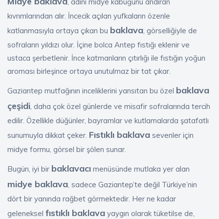
Midye baklava
, adını midye kabuğunu andıran
kıvrımlarından alır. İncecik açılan yufkaların özenle
baklava
katlanmasıyla ortaya çıkan bu
, görselliğiyle de
sofraların yıldızı olur. İçine bolca Antep fıstığı eklenir ve
ustaca şerbetlenir. İnce katmanların çıtırlığı ile fıstığın yoğun
aroması birleşince ortaya unutulmaz bir tat çıkar.
baklava
Gaziantep mutfağının inceliklerini yansıtan bu özel
çeşidi
, daha çok özel günlerde ve misafir sofralarında tercih
edilir. Özellikle düğünler, bayramlar ve kutlamalarda şatafatlı
Fıstıklı baklava
sunumuyla dikkat çeker.
sevenler için
midye formu, görsel bir şölen sunar.
baklavacı
Bugün, iyi bir
menüsünde mutlaka yer alan
midye baklava
, sadece Gaziantep’te değil Türkiye’nin
dört bir yanında rağbet görmektedir. Her ne kadar
fıstıklı baklava
geleneksel
yaygın olarak tüketilse de,