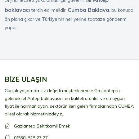
Orijinal lezzeti yakalamak için güvenilir bir
baklavacı
Cumba Baklava
tercih edilmelidir.
, bu konuda
ön plana çıkar ve Türkiye’nin her yerine taptaze gönderim
yapar.
BİZE ULAŞIN
Günlük yaşamda siz değerli müşterilerimize Gaziantep’in
geleneksel Antep baklavasını en kaliteli ürünler ve en uygun
fiyat ile harmanlayan, sektörün ileri gelen firmalarından CUMBA
ailesi olarak hizmetinizdeyiz.
Gaziantep Şehitkamil Emek
0(530) 515 27 27