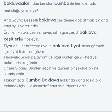
baklavacılar
Cumba
ından biri olan
ile her lokmada
mutluluğu yakalayın!
baklava
Ana Sayfa: Lezzetli
çeşitlerine göz atmak için ana
sayfayı ziyaret edin.
baklava
Ürünler: Fıstıklı, cevizli, havuç dilim gibi çeşitli
çeşitleri
ni inceleyin.
baklava fiyatları
Fiyatlar: Her bütçeye uygun
nı görmek
için fiyat listesine göz atın.
Hediyelik Sipariş: Bayram ve özel günler için şık hediye
paketlerini keşfedin.
Online Sipariş: Ürünleri seçin ve güvenli bir şekilde online
sipariş verin.
Cumba Baklava
Hakkımızda:
hakkında daha fazla bilgi
edinmek için "Hakkımızda" sayfasını ziyaret edin.