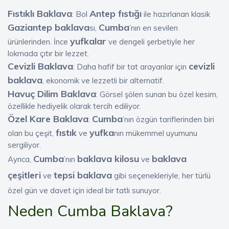
Fıstıklı Baklava
Antep fıstığı
: Bol
ile hazırlanan klasik
Gaziantep baklava
Cumba
sı,
’nın en sevilen
yufkalar
ürünlerinden. İnce
ve dengeli şerbetiyle her
lokmada çıtır bir lezzet.
Cevizli Baklava
cevizli
: Daha hafif bir tat arayanlar için
baklava
, ekonomik ve lezzetli bir alternatif.
Havuç Dilim Baklava
: Görsel şölen sunan bu özel kesim,
özellikle hediyelik olarak tercih ediliyor.
Özel Kare Baklava
Cumba
:
’nın özgün tariflerinden biri
fıstık
yufka
olan bu çeşit,
ve
nın mükemmel uyumunu
sergiliyor.
Cumba
baklava kilosu
baklava
Ayrıca,
’nın
ve
çeşitleri
tepsi baklava
ve
gibi seçenekleriyle, her türlü
özel gün ve davet için ideal bir tatlı sunuyor.
Neden Cumba Baklava?