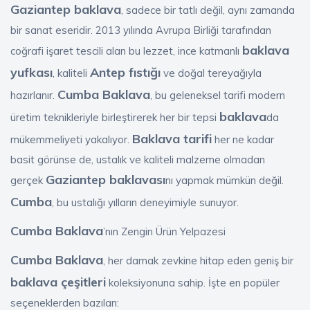
Gaziantep baklava
, sadece bir tatlı değil, aynı zamanda
bir sanat eseridir. 2013 yılında Avrupa Birliği tarafından
baklava
coğrafi işaret tescili alan bu lezzet, ince katmanlı
yufkası
Antep fıstığı
, kaliteli
ve doğal tereyağıyla
Cumba Baklava
hazırlanır.
, bu geleneksel tarifi modern
baklava
üretim teknikleriyle birleştirerek her bir tepsi
da
Baklava tarifi
mükemmeliyeti yakalıyor.
her ne kadar
basit görünse de, ustalık ve kaliteli malzeme olmadan
Gaziantep baklavası
gerçek
nı yapmak mümkün değil.
Cumba
, bu ustalığı yılların deneyimiyle sunuyor.
Cumba Baklava
’nın Zengin Ürün Yelpazesi
Cumba Baklava
, her damak zevkine hitap eden geniş bir
baklava çeşitleri
koleksiyonuna sahip. İşte en popüler
seçeneklerden bazıları: