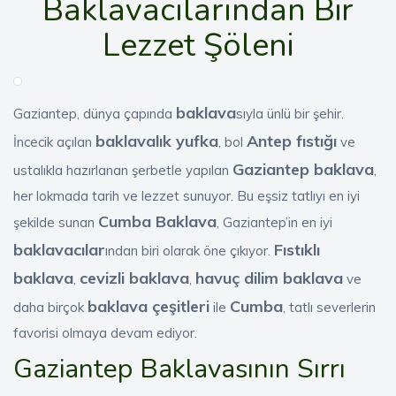
Baklavacılarından Bir
Lezzet Şöleni
baklava
Gaziantep, dünya çapında
sıyla ünlü bir şehir.
baklavalık yufka
Antep fıstığı
İncecik açılan
, bol
ve
Gaziantep baklava
ustalıkla hazırlanan şerbetle yapılan
,
her lokmada tarih ve lezzet sunuyor. Bu eşsiz tatlıyı en iyi
Cumba Baklava
şekilde sunan
, Gaziantep’in en iyi
baklavacılar
Fıstıklı
ından biri olarak öne çıkıyor.
baklava
cevizli baklava
havuç dilim baklava
,
,
ve
baklava çeşitleri
Cumba
daha birçok
ile
, tatlı severlerin
favorisi olmaya devam ediyor.
Gaziantep Baklavasının Sırrı