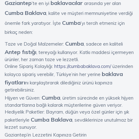
Gaziantep
baklavacılar
’te en iyi
arasında yer alan
Cumba Baklava
, kalite ve müşteri memnuniyetine verdiği
Cumba
önemle fark yaratıyor. İşte
’yı tercih etmeniz için
birkaç neden:
Cumba
Taze ve Doğal Malzemeler:
, sadece en kaliteli
Antep fıstığı
, tereyağı kullanıyor. Katkı maddesi içermeyen
ürünler, her zaman taze ve lezzetli.
Online Sipariş Kolaylığı:
https://cumbabaklava.com/
üzerinden
baklava
kolayca sipariş verebilir, Türkiye’nin her yerine
fiyatları
nı karşılaştırarak dilediğiniz ürünü kapınıza
getirebilirsiniz.
Cumba
Hijyen ve Güven:
, üretim sürecinde en yüksek hijyen
standartlarına bağlı kalarak müşterilerine güven veriyor.
Hediyelik Paketler: Bayram, düğün veya özel günler için şık
Cumba Baklava
paketleriyle
, sevdiklerinize unutulmaz bir
lezzet sunuyor.
Gaziantep’in Lezzetini Kapınıza Getirin