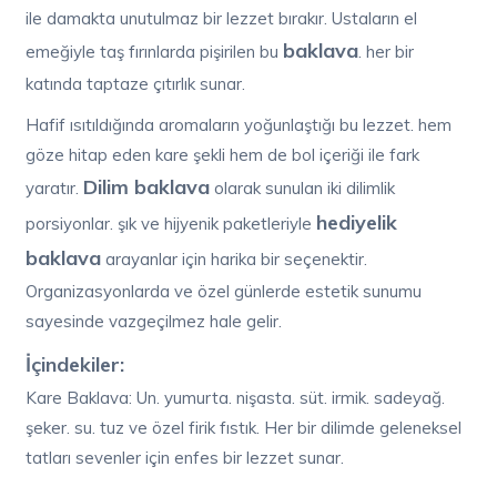
ile damakta unutulmaz bir lezzet bırakır. Ustaların el
baklava
emeğiyle taş fırınlarda pişirilen bu
. her bir
katında taptaze çıtırlık sunar.
Hafif ısıtıldığında aromaların yoğunlaştığı bu lezzet. hem
göze hitap eden kare şekli hem de bol içeriği ile fark
Dilim baklava
yaratır.
olarak sunulan iki dilimlik
hediyelik
porsiyonlar. şık ve hijyenik paketleriyle
baklava
arayanlar için harika bir seçenektir.
Organizasyonlarda ve özel günlerde estetik sunumu
sayesinde vazgeçilmez hale gelir.
İçindekiler:
Kare Baklava: Un. yumurta. nişasta. süt. irmik. sadeyağ.
şeker. su. tuz ve özel firik fıstık. Her bir dilimde geleneksel
tatları sevenler için enfes bir lezzet sunar.