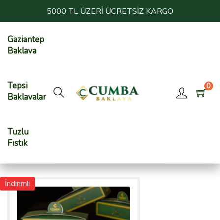
5000 TL ÜZERİ ÜCRETSİZ KARGO
Gaziantep
Baklava
Tepsi
0
Baklavalar
Tuzlu
Fıstık
İndirimli