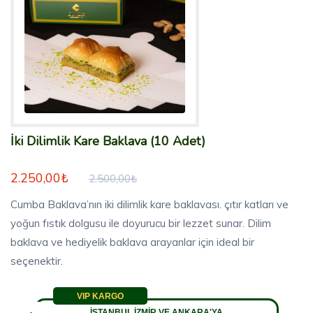
İki Dilimlik Kare Baklava (10 Adet)
2.250,00₺
2.500,00₺
Cumba Baklava’nın iki dilimlik kare baklavası. çıtır katları ve
yoğun fıstık dolgusu ile doyurucu bir lezzet sunar. Dilim
baklava ve hediyelik baklava arayanlar için ideal bir
seçenektir.
VIP KARGO
İSTANBUL İZMİR VE ANKARA'YA