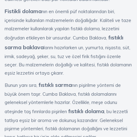
Fistikli dolama
nın en önemli püf noktalarından biri,
içerisinde kullanılan malzemelerin doğallığıdır. Kaliteli ve taze
malzemeler kullanılarak yapılan fıstıklı dolama, lezzetini
fıstıklı
doğrudan etkileyen bir unsurdur. Cumba Baklava,
sarma baklava
larını hazırlarken un, yumurta, nişasta, süt,
irmik, sadeyağ, şeker, su, tuz ve özel firik fıstığını özenle
seçer. Bu malzemelerin doğallığı ve kalitesi, fıstıklı dolamanın
eşsiz lezzetini ortaya çıkarır.
fıstıklı sarma
Bunun yanı sıra,
nın pişirilme yöntemi de
büyük önem taşır. Cumba Baklava, fıstıklı dolamalarını
geleneksel yöntemlerle hazırlar. Özellikle, meşe odunu
fıstıklı dolama
ateşinde taş fırınlarda pişirilen
, bu lezzetli
tatlıya eşsiz bir aroma ve dokunuş kazandırır. Geleneksel
pişirme yöntemleri, fıstıklı dolamanın doğallığını ve lezzetini
korur, katkısız bir ürün elde edilmesini sağlar.