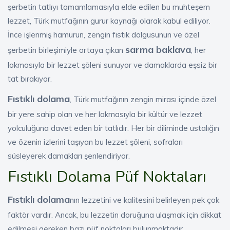
şerbetin tatlıyı tamamlamasıyla elde edilen bu muhteşem
lezzet, Türk mutfağının gurur kaynağı olarak kabul ediliyor.
İnce işlenmiş hamurun, zengin fıstık dolgusunun ve özel
sarma baklava
şerbetin birleşimiyle ortaya çıkan
, her
lokmasıyla bir lezzet şöleni sunuyor ve damaklarda eşsiz bir
tat bırakıyor.
Fıstıklı dolama
, Türk mutfağının zengin mirası içinde özel
bir yere sahip olan ve her lokmasıyla bir kültür ve lezzet
yolculuğuna davet eden bir tatlıdır. Her bir diliminde ustalığın
ve özenin izlerini taşıyan bu lezzet şöleni, sofraları
süsleyerek damakları şenlendiriyor.
Fıstıklı Dolama Püf Noktaları
Fıstıklı dolama
nın lezzetini ve kalitesini belirleyen pek çok
faktör vardır. Ancak, bu lezzetin doruğuna ulaşmak için dikkat
edilmesi gereken bazı püf noktaları bulunmaktadır.