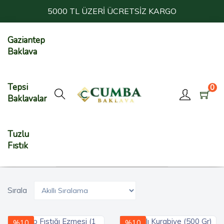
5000 TL ÜZERİ ÜCRETSİZ KARGO
Gaziantep
Baklava
Tepsi
0
Baklavalar
Tuzlu
Fıstık
Sırala
%10
%10