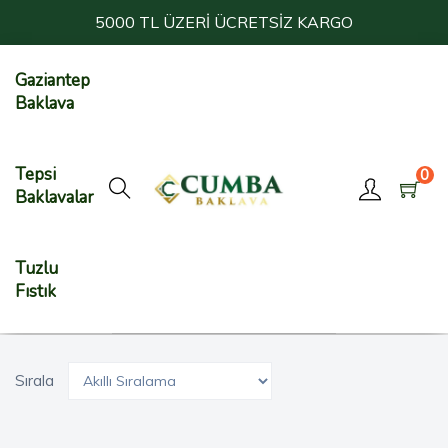
5000 TL ÜZERİ ÜCRETSİZ KARGO
Gaziantep
Baklava
Tepsi
0
Baklavalar
Tuzlu
Fıstık
Sırala